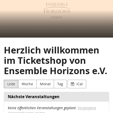
Ensemble
Zum
Haupt-
Horizons
Inhalt
springen
e.V.
Herzlich willkommen
im Ticketshop von
Ensemble Horizons e.V.
Liste
Woche
Monat
Tag
iCal
Nächste Veranstaltungen
Keine öffentlichen Veranstaltungen geplant.
Vergangene
Veranstaltungen zeigen