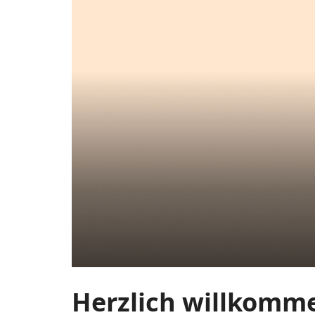
Ensemble
Zum
Haupt-
Horizons
Inhalt
springen
e.V.
Herzlich willkomme